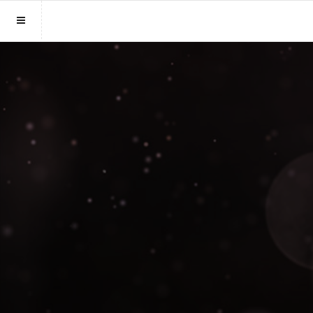
Sluit menu
MENU MEDIUMSONLINE.BE
Home
Account
Mediums
Login
Aanmaken
Vind medium
Wachtwoord
Fotoreading
Horoscoop
12