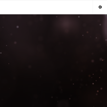
Sluit menu
UW MEDIUMACCOUNT
Login
Aanmaken
Wachtwoord
COPYRIGHT 08 - 2026 MOBIEL V 2.0
MEDIUMSONLINE.BE