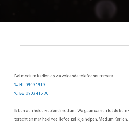
Tarotkaart
Waterman
Vissen
Getuigenissen
Ram
Belverzoek
Stier
Vragen?
Tweelingen
Info
Kreeft
Leeuw
Privacybeleid
Bel medium Karlien op via volgende telefoonnummers:
Maagd
NL 0909 1919
Desktop website
BE 0903 416 36
Weegschaal
Sluit menu
Schorpioen
Ik ben een heldervoelend medium. We gaan samen tot de kern van 
Boogschutter
terecht en met heel veel liefde zal ik je helpen. Medium Karlien.
CONTACT
Steenbok