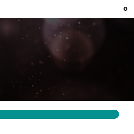
Sluit menu
UW MEDIUMACCOUNT
Login
Aanmaken
Wachtwoord
COPYRIGHT 08 - 2026 MOBIEL V 2.0
MEDIUMSONLINE.BE