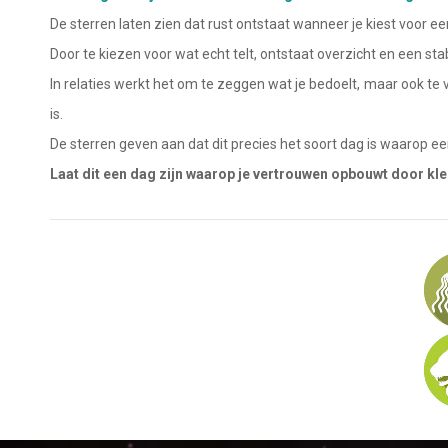
Waterman
De sterren laten zien dat rust ontstaat wanneer je kiest voor 
Vissen
Door te kiezen voor wat echt telt, ontstaat overzicht en een st
In relaties werkt het om te zeggen wat je bedoelt, maar ook te 
Ram
is.
Stier
De sterren geven aan dat dit precies het soort dag is waarop een
Tweelingen
Laat dit een dag zijn waarop je vertrouwen opbouwt door kle
Kreeft
Leeuw
Maagd
Weegschaal
Schorpioen
Boogschutter
Steenbok