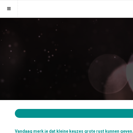
Sluit menu
MENU MEDIUMSONLINE.BE
Home
Account
Mediums
Login
Aanmaken
Vind medium
Wachtwoord
Fotoreading
Horoscoop
12
Vandaag merk je dat kleine keuzes grote rust kunnen geven