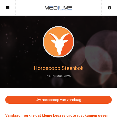
Sluit menu
Sluit menu
MENU MEDIUMSONLINE.BE
UW MEDIUMACCOUNT
Home
Login
Account
Aanmaken
Mediums
Wachtwoord
Login
Horoscoop Steenbok
Aanmaken
7 augustus 2026
Vind medium
Wachtwoord
COPYRIGHT 08 - 2026 MOBIEL V 2.0
Fotoreading
MEDIUMSONLINE.BE
Uw horoscoop van vandaag
Horoscoop
12
Vandaag merk je dat kleine keuzes grote rust kunnen geven.