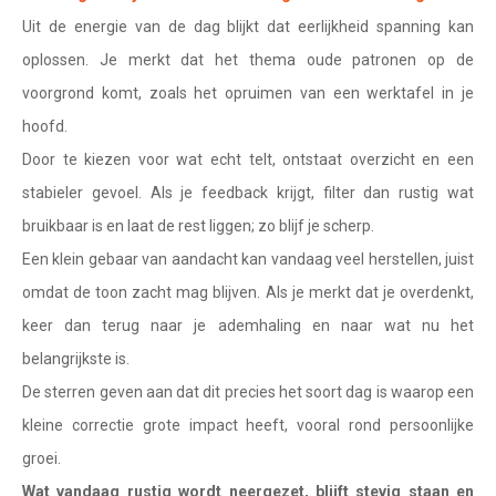
Waterman
Uit de energie van de dag blijkt dat eerlijkheid spanning kan
Vissen
oplossen. Je merkt dat het thema oude patronen op de
voorgrond komt, zoals het opruimen van een werktafel in je
Ram
hoofd.
Stier
Door te kiezen voor wat echt telt, ontstaat overzicht en een
Tweelingen
stabieler gevoel. Als je feedback krijgt, filter dan rustig wat
bruikbaar is en laat de rest liggen; zo blijf je scherp.
Kreeft
Een klein gebaar van aandacht kan vandaag veel herstellen, juist
Leeuw
omdat de toon zacht mag blijven. Als je merkt dat je overdenkt,
Maagd
keer dan terug naar je ademhaling en naar wat nu het
belangrijkste is.
Weegschaal
De sterren geven aan dat dit precies het soort dag is waarop een
Schorpioen
kleine correctie grote impact heeft, vooral rond persoonlijke
Boogschutter
groei.
Wat vandaag rustig wordt neergezet, blijft stevig staan en
Steenbok