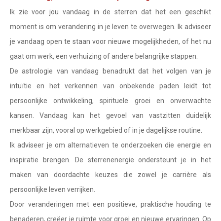
Waterman
Ik zie voor jou vandaag in de sterren dat het een geschikt
Vissen
moment is om verandering in je leven te overwegen. Ik adviseer
je vandaag open te staan voor nieuwe mogelijkheden, of het nu
Ram
gaat om werk, een verhuizing of andere belangrijke stappen.
Stier
De astrologie van vandaag benadrukt dat het volgen van je
Tweelingen
intuïtie en het verkennen van onbekende paden leidt tot
persoonlijke ontwikkeling, spirituele groei en onverwachte
Kreeft
kansen. Vandaag kan het gevoel van vastzitten duidelijk
Leeuw
merkbaar zijn, vooral op werkgebied of in je dagelijkse routine.
Maagd
Ik adviseer je om alternatieven te onderzoeken die energie en
inspiratie brengen. De sterrenenergie ondersteunt je in het
Weegschaal
maken van doordachte keuzes die zowel je carrière als
Schorpioen
persoonlijke leven verrijken.
Boogschutter
Door veranderingen met een positieve, praktische houding te
benaderen, creëer je ruimte voor groei en nieuwe ervaringen. Op
Steenbok