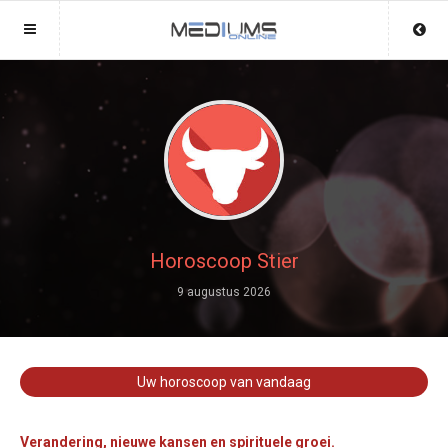
Sluit menu
Sluit menu
MENU MEDIUMSONLINE.BE
UW MEDIUMACCOUNT
Home
Login
Account
Aanmaken
Mediums
Wachtwoord
Login
Horoscoop Stier
Aanmaken
9 augustus 2026
Vind medium
Wachtwoord
COPYRIGHT 08 - 2026 MOBIEL V 2.0
Fotoreading
MEDIUMSONLINE.BE
Uw horoscoop van vandaag
Horoscoop
12
Verandering, nieuwe kansen en spirituele groei.