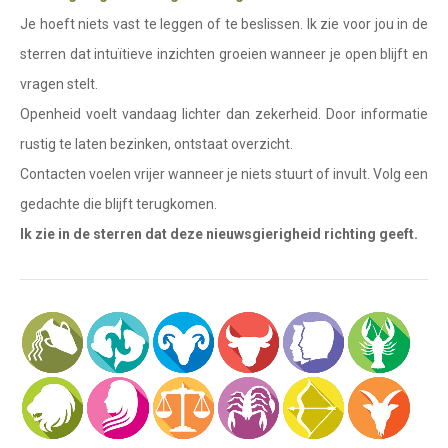
Waterman
Je hoeft niets vast te leggen of te beslissen. Ik zie voor jou in de
Vissen
sterren dat intuïtieve inzichten groeien wanneer je open blijft en
vragen stelt.
Ram
Openheid voelt vandaag lichter dan zekerheid. Door informatie
Stier
rustig te laten bezinken, ontstaat overzicht.
Tweelingen
Contacten voelen vrijer wanneer je niets stuurt of invult. Volg een
gedachte die blijft terugkomen.
Kreeft
Ik zie in de sterren dat deze nieuwsgierigheid richting geeft.
Leeuw
Maagd
Weegschaal
Schorpioen
Boogschutter
Steenbok