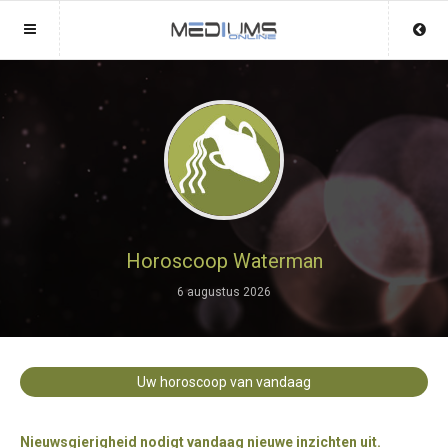
Sluit menu
Sluit menu
MENU MEDIUMSONLINE.BE
UW MEDIUMACCOUNT
Home
Login
Account
Aanmaken
Mediums
Wachtwoord
Login
Horoscoop Waterman
Aanmaken
6 augustus 2026
Vind medium
Wachtwoord
COPYRIGHT 08 - 2026 MOBIEL V 2.0
Fotoreading
MEDIUMSONLINE.BE
Uw horoscoop van vandaag
Horoscoop
12
Nieuwsgierigheid nodigt vandaag nieuwe inzichten uit.