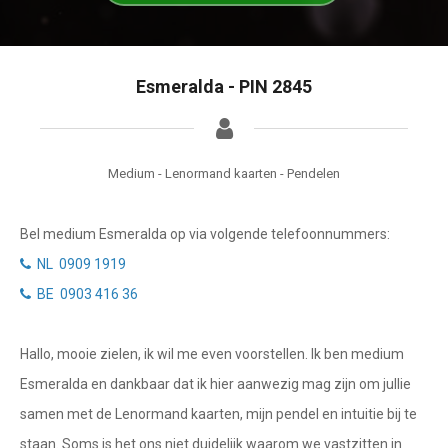
Tarotkaart
Waterman
Vissen
Getuigenissen
Esmeralda - PIN 2845
Ram
Belverzoek
Stier
Vragen?
Tweelingen
Medium - Lenormand kaarten - Pendelen
Info
Kreeft
Bel medium Esmeralda op via volgende telefoonnummers:
Leeuw
Privacybeleid
NL 0909 1919
Maagd
BE 0903 416 36
Desktop website
Weegschaal
Hallo, mooie zielen, ik wil me even voorstellen. Ik ben medium
Sluit menu
Schorpioen
Esmeralda en dankbaar dat ik hier aanwezig mag zijn om jullie
Boogschutter
samen met de Lenormand kaarten, mijn pendel en intuitie bij te
CONTACT
staan. Soms is het ons niet duidelijk waarom we vastzitten in
Steenbok