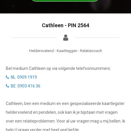
Tarotkaart
Waterman
Vissen
Getuigenissen
Cathleen - PIN 2564
Ram
Belverzoek
Stier
Vragen?
Tweelingen
Heldervoelend - Kaartleggen - Relatiecoach
Info
Kreeft
Bel medium Cathleen op via volgende telefoonnummers:
Leeuw
Privacybeleid
NL 0909 1919
Maagd
BE 0903 416 36
Desktop website
Weegschaal
Cathleen, ben een medium en een gespecialiseerde kaartlegster
Sluit menu
Schorpioen
heldervoelend en pendelen, ook kan ik je bijstaan met vragen
Boogschutter
over een relatieproblemen. Voor al uw vragen mag u mij bellen. ik
CONTACT
help U graag verder met heel veel liefde.
Steenbok