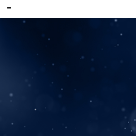
Sluit menu
MENU MEDIUMSONLINE.BE
Home
Account
Mediums
Login
Aanmaken
Vind medium
Wachtwoord
Fotoreading
Horoscoop
12