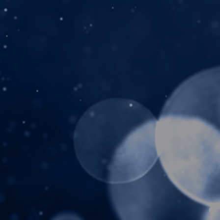
Tarotkaart
Waterman
Vissen
Getuigenissen
Ram
Belverzoek
Stier
Vragen?
Tweelingen
Info
Kreeft
Leeuw
Privacybeleid
Maagd
Desktop website
Weegschaal
Sluit menu
Schorpioen
Boogschutter
CONTACT
Steenbok