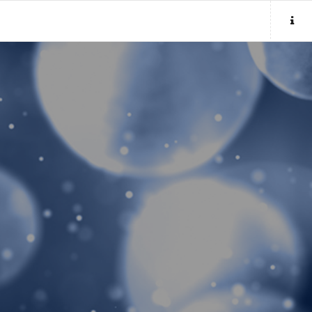
Sluit menu
UW MEDIUMACCOUNT
Login
Aanmaken
Wachtwoord
COPYRIGHT 08 - 2026 MOBIEL V 2.0
MEDIUMSONLINE.BE