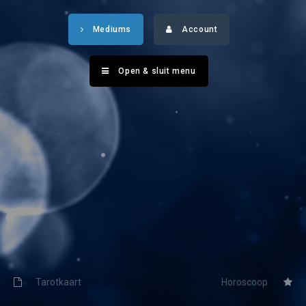
Tarotkaart
Waterman
Mediums
Account
Vissen
Getuigenissen
Ram
Belverzoek
Open & sluit menu
Stier
Vragen?
Tweelingen
Info
Kreeft
Leeuw
Privacybeleid
Maagd
Desktop website
Weegschaal
Sluit menu
Schorpioen
Boogschutter
Tarotkaart
Horoscoop
CONTACT
Steenbok